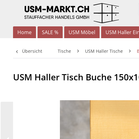
Home
SALE %
USM Möbel
USM Haller Ein
Übersicht
Tische
USM Haller Tische
USM Haller Tisch Buche 150x