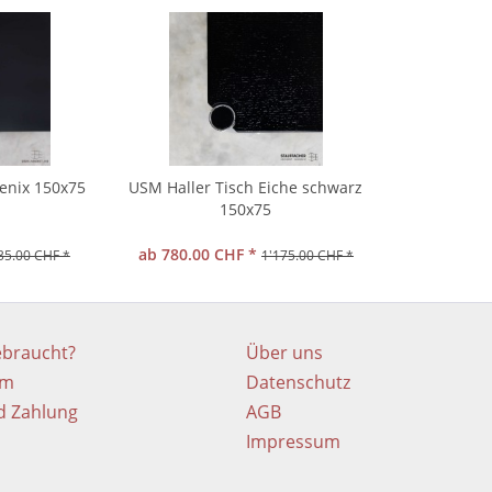
Fenix 150x75
USM Haller Tisch Eiche schwarz
150x75
ab 780.00 CHF *
35.00 CHF *
1'175.00 CHF *
ebraucht?
Über uns
em
Datenschutz
d Zahlung
AGB
Impressum