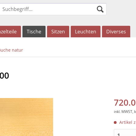
zelteile
Tische
Sitzen
Leuchten
Diverses
Buche natur
100
720.0
inkl. MWST, 
Artikel 