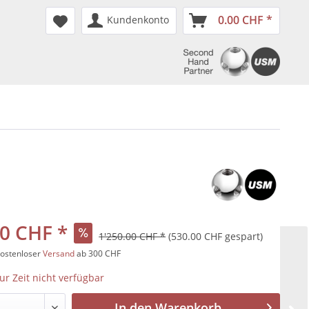
0.00 CHF *
Kundenkonto
0 CHF *
1'250.00 CHF *
(530.00 CHF gespart)
kostenloser
Versand
ab 300 CHF
zur Zeit nicht verfügbar
In den
Warenkorb