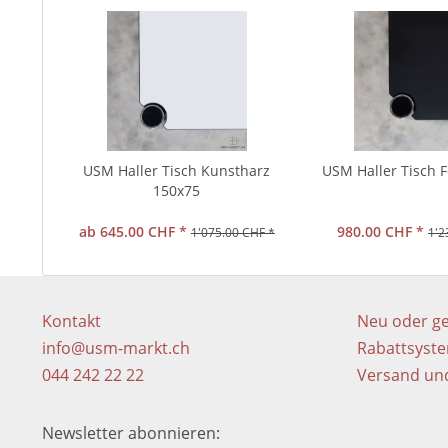
USM Haller Tisch Kunstharz
USM Haller Tisch 
150x75
ab 645.00 CHF *
980.00 CHF *
1'075.00 CHF *
1'2
Kontakt
Neu oder g
info@usm-markt.ch
Rabattsyst
044 242 22 22
Versand un
Newsletter abonnieren: