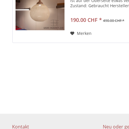
ist auf der Oberseite etwas v
Zustand: Gebraucht Herstelle
Non Random von...
190.00 CHF *
490.00 CHF *
Merken
Kontakt
Neu oder g