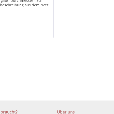
ergilbt. Durchmesser 48cm.
rbeschreibung aus dem Netz:
ebraucht?
Über uns